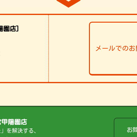
陽園店]
メールでのお
！
宮甲陽園店
お
た」を解決する、